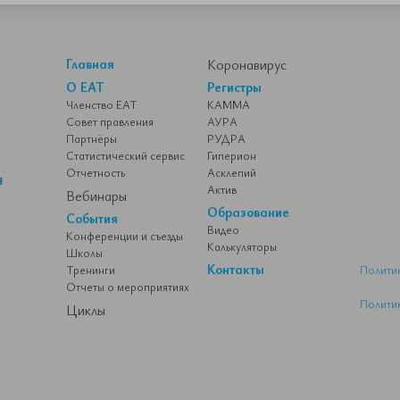
Главная
Коронавирус
О ЕАТ
Регистры
Членство ЕАТ
КАММА
Совет правления
АУРА
Партнёры
РУДРА
Статистический сервис
Гиперион
Отчетность
Асклепий
Актив
Вебинары
Образование
События
Видео
Конференции и съезды
Калькуляторы
Школы
Контакты
Тренинги
Полити
Отчеты о мероприятиях
Полити
Циклы