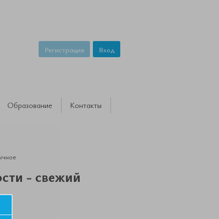
Регистрация
Вход
Образование
Контакты
вычное
сти - свежий