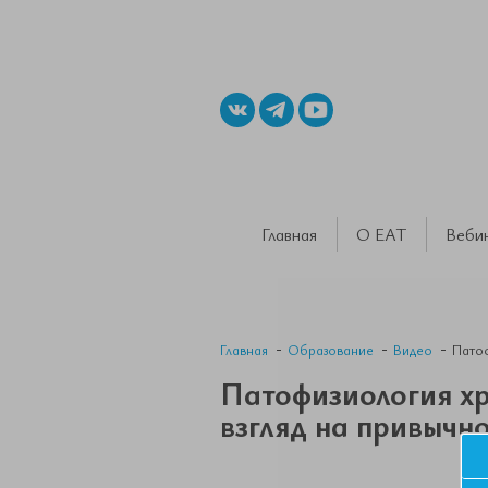
Главная
О ЕАТ
Веби
Главная
Образование
Видео
Патоф
Патофизиология хр
взгляд на привычн