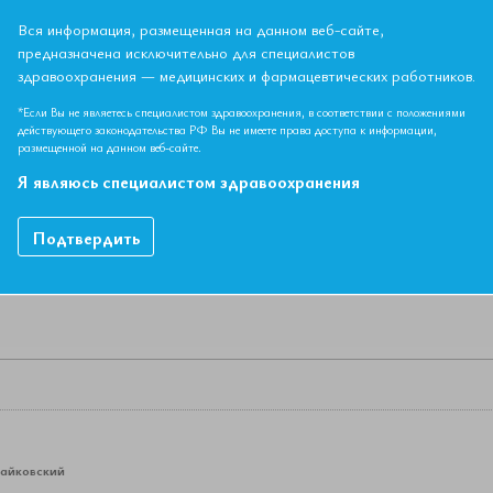
х Международной конференции Евразийской Ассоциации Терапевто
Вся информация, размещенная на данном веб-сайте,
предназначена исключительно для специалистов
здравоохранения — медицинских и фармацевтических работников.
НЫЙ МАТЕРИАЛ ДОСТУПЕН ТОЛЬКО ЧЛЕНАМ АССОЦИ
*Если Вы не являетесь специалистом здравоохранения, в соответствии с положениями
Если вы являетесь членом ЕАТ, пожалуйста,
авторизируйтесь
.
действующего законодательства РФ Вы не имеете права доступа к информации,
размещенной на данном веб-сайте.
Как вступить в Ассоциацию
Я являюсь специалистом здравоохранения
Подтвердить
Чайковский