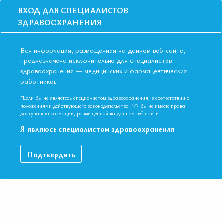
ВХОД ДЛЯ СПЕЦИАЛИСТОВ
ЗДРАВООХРАНЕНИЯ
Вся информация, размещенная на данном веб-сайте,
предназначена исключительно для специалистов
здравоохранения — медицинских и фармацевтических
Главная
Образование
Видео
работников.
Острый коронарный синдром при ХОБЛ: трудности диагностики и
лечения. 2019
*Если Вы не являетесь специалистом здравоохранения, в соответствии с
Острый коронарный синдром при
положениями действующего законодательства РФ Вы не имеете права
доступа к информации, размещенной на данном веб-сайте.
ХОБЛ: трудности диагностики и
Я являюсь специалистом здравоохранения
лечения. 2019
Подтвердить
IX Международная Конференция ЕАТ. Симпозиум
«Пограничные проблемы пульмонологии»
ДАННЫЙ МАТЕРИАЛ ДОСТУПЕН ТОЛЬКО ЧЛЕНАМ