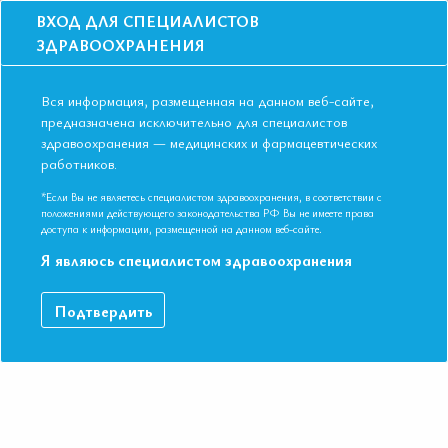
ВХОД ДЛЯ СПЕЦИАЛИСТОВ
ЗДРАВООХРАНЕНИЯ
Вся информация, размещенная на данном веб-сайте,
предназначена исключительно для специалистов
здравоохранения — медицинских и фармацевтических
Главная
Образование
Видео
работников.
Реперфузионные осложнения при ОКС и возможности рациональной
фармакотерапии
*Если Вы не являетесь специалистом здравоохранения, в соответствии с
Реперфузионные осложнения при ОКС
положениями действующего законодательства РФ Вы не имеете права
доступа к информации, размещенной на данном веб-сайте.
и возможности рациональной
Я являюсь специалистом здравоохранения
фармакотерапии
Подтвердить
V Международная конференция ЕАТ 17-18 мая 2017 год.
Профессор Аляви А.Л.
ДАННЫЙ МАТЕРИАЛ ДОСТУПЕН ТОЛЬКО ЧЛЕНАМ