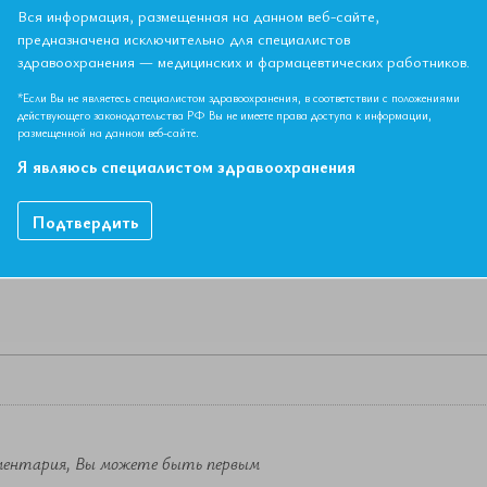
Вся информация, размещенная на данном веб-сайте,
предназначена исключительно для специалистов
здравоохранения — медицинских и фармацевтических работников.
НЫЙ МАТЕРИАЛ ДОСТУПЕН ТОЛЬКО ЧЛЕНАМ АССОЦИ
*Если Вы не являетесь специалистом здравоохранения, в соответствии с положениями
Если вы являетесь членом ЕАТ, пожалуйста,
авторизируйтесь
.
действующего законодательства РФ Вы не имеете права доступа к информации,
размещенной на данном веб-сайте.
Я являюсь специалистом здравоохранения
Как вступить в Ассоциацию
Подтвердить
ментария, Вы можете быть первым