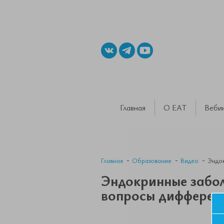
Главная
О ЕАТ
Веби
Главная
Образование
Видео
Эндок
Эндокринные забол
вопросы дифференц