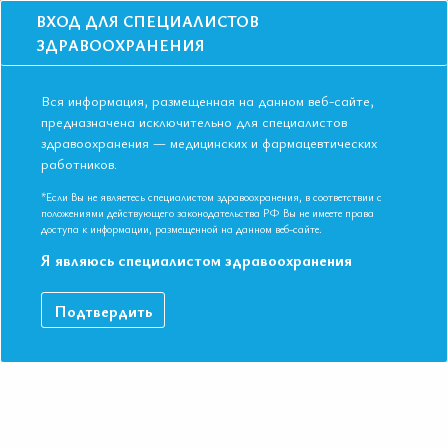
ВХОД ДЛЯ СПЕЦИАЛИСТОВ
ЗДРАВООХРАНЕНИЯ
Вся информация, размещенная на данном веб-сайте,
предназначена исключительно для специалистов
здравоохранения — медицинских и фармацевтических
Главная
Образование
Видео
работников.
Осложненные гипертонические кризы: органопротективная тактика на
всех этапах
*Если Вы не являетесь специалистом здравоохранения, в соответствии с
Осложненные гипертонические кризы:
положениями действующего законодательства РФ Вы не имеете права
доступа к информации, размещенной на данном веб-сайте.
органопротективная тактика на всех
Я являюсь специалистом здравоохранения
этапах
Подтвердить
IX Международная Конференция ЕАТ. Российско-
Белорусский Симпозиум «Вопросы неотложной кардиологии»
ДАННЫЙ МАТЕРИАЛ ДОСТУПЕН ТОЛЬКО ЧЛЕНАМ