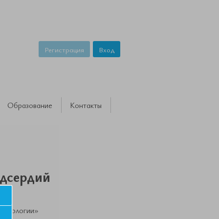
Регистрация
Вход
Образование
Контакты
едсердий
ардиологии»