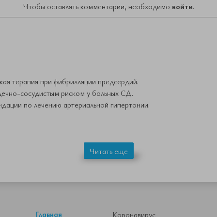
Чтобы оставлять комментарии, необходимо
войти
.
ая терапия при фибрилляции предсердий.
дечно-сосудистым риском у больных СД.
ндации по лечению артериальной гипертонии.
Читать еще
Главная
Коронавирус