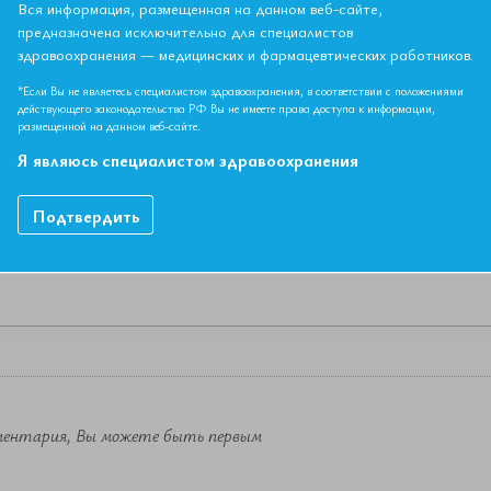
Вся информация, размещенная на данном веб-сайте,
предназначена исключительно для специалистов
здравоохранения — медицинских и фармацевтических работников.
НЫЙ МАТЕРИАЛ ДОСТУПЕН ТОЛЬКО ЧЛЕНАМ АССОЦИ
Если вы являетесь членом ЕАТ, пожалуйста,
авторизируйтесь
.
*Если Вы не являетесь специалистом здравоохранения, в соответствии с положениями
действующего законодательства РФ Вы не имеете права доступа к информации,
размещенной на данном веб-сайте.
Как вступить в Ассоциацию
Я являюсь специалистом здравоохранения
Подтвердить
ментария, Вы можете быть первым