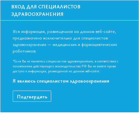
ВХОД ДЛЯ СПЕЦИАЛИСТОВ
ЗДРАВООХРАНЕНИЯ
Вся информация, размещенная на данном веб-сайте,
предназначена исключительно для специалистов
здравоохранения — медицинских и фармацевтических
Главная
Образование
Видео
работников.
Депо vs инъекционные формы в лечении железодефицитных анемий.
За и против
*Если Вы не являетесь специалистом здравоохранения, в соответствии с
Депо vs инъекционные формы в
положениями действующего законодательства РФ Вы не имеете права
доступа к информации, размещенной на данном веб-сайте.
лечении железодефицитных анемий. За
Я являюсь специалистом здравоохранения
и против
Подтвердить
Видео-запись выступления в рамках Международной
конференции Евразийской Ассоциации Терапевтов в г. Пермь.
ДАННЫЙ МАТЕРИАЛ ДОСТУПЕН ТОЛЬКО ЧЛЕНАМ