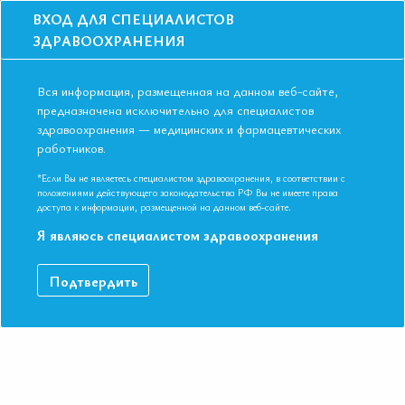
ВХОД ДЛЯ СПЕЦИАЛИСТОВ
ЗДРАВООХРАНЕНИЯ
Вся информация, размещенная на данном веб-сайте,
предназначена исключительно для специалистов
здравоохранения — медицинских и фармацевтических
Главная
Образование
Видео
работников.
Антитромботическая терапия и желудочно-кишечные кровотечения:
роль фармакодинамических лекарственных взаимодействий
*Если Вы не являетесь специалистом здравоохранения, в соответствии с
Антитромботическая терапия и
положениями действующего законодательства РФ Вы не имеете права
доступа к информации, размещенной на данном веб-сайте.
желудочно-кишечные кровотечения:
Я являюсь специалистом здравоохранения
роль фармакодинамических
лекарственных взаимодействий
Подтвердить
IX Международная Конференция ЕАТ. Симпозиум
«Лекарственные взаимодействия: что нужно знать
практикующему врачу»