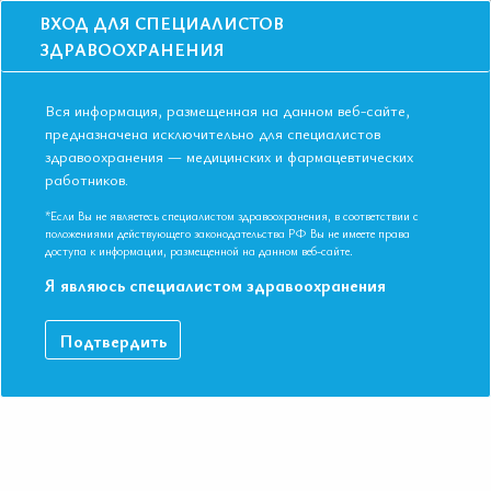
ВХОД ДЛЯ СПЕЦИАЛИСТОВ
ЗДРАВООХРАНЕНИЯ
Вся информация, размещенная на данном веб-сайте,
предназначена исключительно для специалистов
здравоохранения — медицинских и фармацевтических
Главная
Образование
Видео
работников.
Рекомендации по коррекции образа жизни и снижении массы тела у
кардиологического пациента
*Если Вы не являетесь специалистом здравоохранения, в соответствии с
Рекомендации по коррекции образа
положениями действующего законодательства РФ Вы не имеете права
доступа к информации, размещенной на данном веб-сайте.
жизни и снижении массы тела у
Я являюсь специалистом здравоохранения
кардиологического пациента
Подтвердить
Видео-запись выступления в рамках II Съезда Евразийской
Ассоциации Терапевтов в г. Ереван.
ДАННЫЙ МАТЕРИАЛ ДОСТУПЕН ТОЛЬКО ЧЛЕНАМ