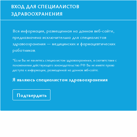
ВХОД ДЛЯ СПЕЦИАЛИСТОВ
ЗДРАВООХРАНЕНИЯ
Вся информация, размещенная на данном веб-сайте,
предназначена исключительно для специалистов
здравоохранения — медицинских и фармацевтических
Главная
Образование
Видео
работников.
Амлодипин у коморбидного пациента с МС
Амлодипин у коморбидного пациента
*Если Вы не являетесь специалистом здравоохранения, в соответствии с
положениями действующего законодательства РФ Вы не имеете права
с МС
доступа к информации, размещенной на данном веб-сайте.
Я являюсь специалистом здравоохранения
V Международная конференция ЕАТ 17-18 мая 2017 года.
Подтвердить
Профессор Арутюнов Г.П.
ДАННЫЙ МАТЕРИАЛ ДОСТУПЕН ТОЛЬКО ЧЛЕНАМ
АССОЦИАЦИИ
Если вы являетесь членом ЕАТ, пожалуйста,
авторизируйтесь
.