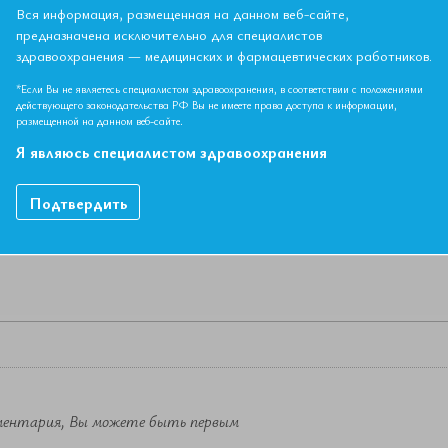
Вся информация, размещенная на данном веб-сайте,
предназначена исключительно для специалистов
здравоохранения — медицинских и фармацевтических работников.
НЫЙ МАТЕРИАЛ ДОСТУПЕН ТОЛЬКО ЧЛЕНАМ АССОЦИ
*Если Вы не являетесь специалистом здравоохранения, в соответствии с положениями
Если вы являетесь членом ЕАТ, пожалуйста,
авторизируйтесь
.
действующего законодательства РФ Вы не имеете права доступа к информации,
размещенной на данном веб-сайте.
Как вступить в Ассоциацию
Я являюсь специалистом здравоохранения
Подтвердить
ментария, Вы можете быть первым