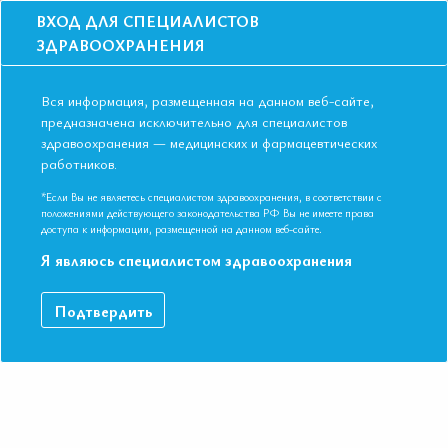
ВХОД ДЛЯ СПЕЦИАЛИСТОВ
ЗДРАВООХРАНЕНИЯ
Вся информация, размещенная на данном веб-сайте,
предназначена исключительно для специалистов
здравоохранения — медицинских и фармацевтических
Главная
Образование
Видео
работников.
Амбулаторные пациенты Проблемы антибактериальная терапии в
практике врача терапевта
*Если Вы не являетесь специалистом здравоохранения, в соответствии с
Амбулаторные пациенты Проблемы
положениями действующего законодательства РФ Вы не имеете права
доступа к информации, размещенной на данном веб-сайте.
антибактериальная терапии в
Я являюсь специалистом здравоохранения
практике врача терапевта
Подтвердить
V Международная конференция ЕАТ 17-18 мая 2017 г.
Профессор Ушкалова Е.А.
ДАННЫЙ МАТЕРИАЛ ДОСТУПЕН ТОЛЬКО ЧЛЕНАМ