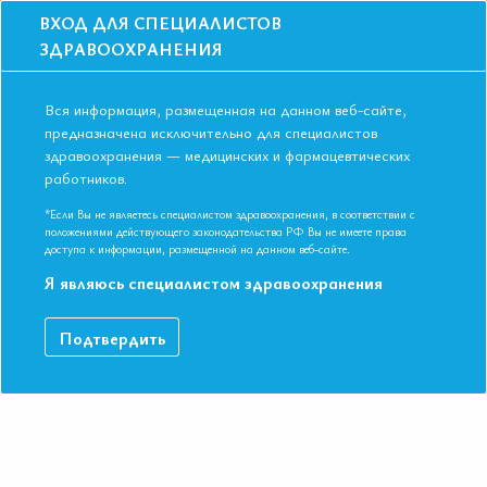
ВХОД ДЛЯ СПЕЦИАЛИСТОВ
ЗДРАВООХРАНЕНИЯ
Вся информация, размещенная на данном веб-сайте,
предназначена исключительно для специалистов
здравоохранения — медицинских и фармацевтических
Главная
Образование
Видео
работников.
Алгоритм сохранения и оценки функции почки типичного пациента с
АГ
*Если Вы не являетесь специалистом здравоохранения, в соответствии с
Алгоритм сохранения и оценки
положениями действующего законодательства РФ Вы не имеете права
доступа к информации, размещенной на данном веб-сайте.
функции почки типичного пациента с
Я являюсь специалистом здравоохранения
АГ
Подтвердить
VI Международная конференция Евразийской Ассоциации
Терапевтов. Казань, Республика Татарстан 09-10 ноября 2017.
Профессор, д.м.н. Арутюнов Александр Григорьевич