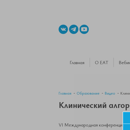
Главная
О ЕАТ
Веби
Главная
Образование
Видео
Клини
Клинический алгор
VI Международная конференция Евр