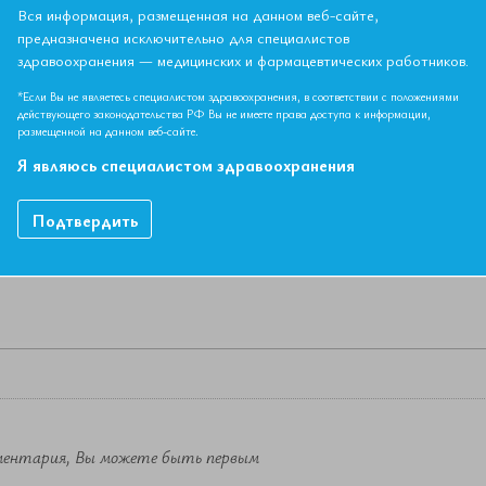
а
Вся информация, размещенная на данном веб-сайте,
предназначена исключительно для специалистов
здравоохранения — медицинских и фармацевтических работников.
НЫЙ МАТЕРИАЛ ДОСТУПЕН ТОЛЬКО ЧЛЕНАМ АССОЦИ
*Если Вы не являетесь специалистом здравоохранения, в соответствии с положениями
Если вы являетесь членом ЕАТ, пожалуйста,
авторизируйтесь
.
действующего законодательства РФ Вы не имеете права доступа к информации,
размещенной на данном веб-сайте.
Как вступить в Ассоциацию
Я являюсь специалистом здравоохранения
Подтвердить
ментария, Вы можете быть первым