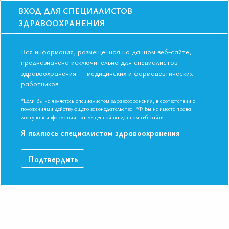
ВХОД ДЛЯ СПЕЦИАЛИСТОВ
ЗДРАВООХРАНЕНИЯ
Вся информация, размещенная на данном веб-сайте,
предназначена исключительно для специалистов
здравоохранения — медицинских и фармацевтических
работников.
Главная
События
Школы
Школа для терапевтов, врачей ОП, кардиологов во Владивостоке в
*Если Вы не являетесь специалистом здравоохранения, в соответствии с
феврале 2020
положениями действующего законодательства РФ Вы не имеете права
доступа к информации, размещенной на данном веб-сайте.
Школа для терапевтов, врачей ОП,
Я являюсь специалистом здравоохранения
кардиологов во Владивостоке в феврал
2020
Подтвердить
Мероприятие прошло
Специальности:
Кардиология, Общая врачебная практика
(семейная медицина), Терапия
Дата начала:
12.02.2020
Дата окончания:
12.02.2020