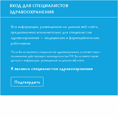
ВХОД ДЛЯ СПЕЦИАЛИСТОВ
ЗДРАВООХРАНЕНИЯ
Вся информация, размещенная на данном веб-сайте,
предназначена исключительно для специалистов
здравоохранения — медицинских и фармацевтических
работников.
Главная
События
Школы
Школа для терапевтов, ВОП, кардиологов в Хабаровске в феврале
*Если Вы не являетесь специалистом здравоохранения, в соответствии с
2020
положениями действующего законодательства РФ Вы не имеете права
доступа к информации, размещенной на данном веб-сайте.
Школа для терапевтов, ВОП,
Я являюсь специалистом здравоохранения
кардиологов в Хабаровске в феврале
2020
Подтвердить
Мероприятие прошло
Специальности:
Кардиология, Общая врачебная практика
(семейная медицина), Терапия
Дата начала:
11.02.2020
Дата окончания:
11.02.2020