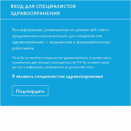
ВХОД ДЛЯ СПЕЦИАЛИСТОВ
ЗДРАВООХРАНЕНИЯ
Вся информация, размещенная на данном веб-сайте,
предназначена исключительно для специалистов
здравоохранения — медицинских и фармацевтических
работников.
Главная
События
Школы
Школа для терапевтов и кардиологов во Владимире в ноябре 2018
*Если Вы не являетесь специалистом здравоохранения, в соответствии с
положениями действующего законодательства РФ Вы не имеете права
Школа для терапевтов и кардиологов
доступа к информации, размещенной на данном веб-сайте.
во Владимире в ноябре 2018
Я являюсь специалистом здравоохранения
Мероприятие прошло
Подтвердить
Специальности:
Кардиология, Общая врачебная практика
(семейная медицина), Терапия
Дата начала:
06.11.2018
Дата окончания:
06.11.2018
Время начала регистрации:
15:30