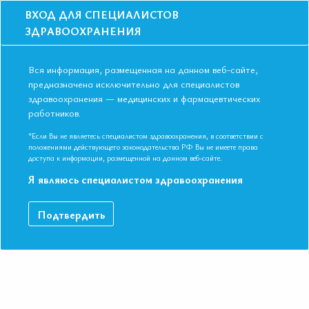
ВХОД ДЛЯ СПЕЦИАЛИСТОВ
ЗДРАВООХРАНЕНИЯ
Вся информация, размещенная на данном веб-сайте,
предназначена исключительно для специалистов
здравоохранения — медицинских и фармацевтических
работников.
Главная
События
Школы
Школа для терапевтов и кардиологов в Санкт-Петербурге в ноябре
*Если Вы не являетесь специалистом здравоохранения, в соответствии с
положениями действующего законодательства РФ Вы не имеете права
Школа для терапевтов и кардиологов в
доступа к информации, размещенной на данном веб-сайте.
Санкт-Петербурге в ноябре
Я являюсь специалистом здравоохранения
Мероприятие прошло
Подтвердить
Специальности:
Общая врачебная практика (семейная медицина
Терапия, Эндокринология
Дата начала:
01.11.2018
Дата окончания:
01.11.2018
Время начала регистрации:
16:00