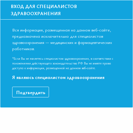
ВХОД ДЛЯ СПЕЦИАЛИСТОВ
ЗДРАВООХРАНЕНИЯ
Вся информация, размещенная на данном веб-сайте,
предназначена исключительно для специалистов
здравоохранения — медицинских и фармацевтических
работников.
Главная
События
Школы
Школа для терапевтов и кардиологов в Улан-Удэ в марте 2019 г
*Если Вы не являетесь специалистом здравоохранения, в соответствии с
положениями действующего законодательства РФ Вы не имеете права
Школа для терапевтов и кардиологов в
доступа к информации, размещенной на данном веб-сайте.
Улан-Удэ в марте 2019 г
Я являюсь специалистом здравоохранения
Мероприятие прошло
Подтвердить
Специальности:
Кардиология, Общая врачебная практика
(семейная медицина), Терапия, Эндокринология
Дата начала:
21.03.2019
Дата окончания:
21.03.2019
Время начала регистрации:
15:30