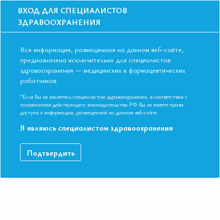
ВХОД ДЛЯ СПЕЦИАЛИСТОВ
ЗДРАВООХРАНЕНИЯ
Вся информация, размещенная на данном веб-сайте,
предназначена исключительно для специалистов
здравоохранения — медицинских и фармацевтических
работников.
Главная
События
Школы
Школа для терапевтов и кардиологов в Иркутске в марте 2019 года
*Если Вы не являетесь специалистом здравоохранения, в соответствии с
положениями действующего законодательства РФ Вы не имеете права
Школа для терапевтов и кардиологов в
доступа к информации, размещенной на данном веб-сайте.
Иркутске в марте 2019 года
Я являюсь специалистом здравоохранения
Мероприятие прошло
Подтвердить
Специальности:
Кардиология, Общая врачебная практика
(семейная медицина), Терапия
Дата начала:
20.03.2019
Дата окончания:
20.03.2019
Время начала регистрации:
15:30