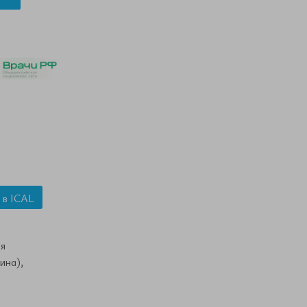
 в ICAL
я
ина),