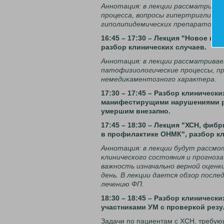
Аннотация: в лекции рассматрива
процесса, вопросы гипертриглицер
гиполипидемических препаратов. М
16:45 – 17:30 – Лекция "Новое и
разбор клинических случаев.
Аннотация: в лекции рассматрива
патофизиологические процессы, п
немедикаментозного характера.
17:30 – 17:45 – Разбор клиническ
манифестирущими нарушениями р
умершим внезапно.
17:45 – 18:30 – Лекция "ХСН, фи
в профилактике ОНМК", разбор кл
Аннотация: в лекции будут расс
клинического состояния и прогноз
важность изначально верной оценк
день. В лекции дается обзор посл
лечению ФП.
18:30 – 18:45 – Разбор клиническ
участниками УМ с проверкой резу
Задачи по пациентам с ХСН, требую