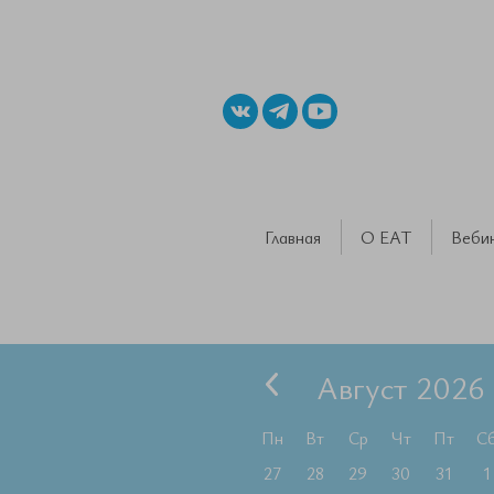
Главная
О ЕАТ
Веби
Август 2026
Пн
Вт
Ср
Чт
Пт
С
27
28
29
30
31
1