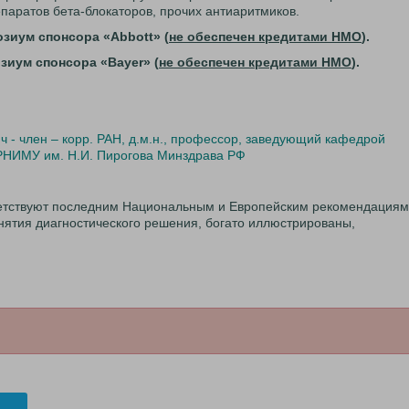
паратов бета-блокаторов, прочих антиаритмиков.
озиум спонсора «Abbott» (
не обеспечен кредитами НМО
).
озиум спонсора «Bayer» (
не обеспечен кредитами НМО
).
 - член – корр. РАН, д.м.н., профессор, заведующий кафедрой
 РНИМУ им. Н.И. Пирогова Минздрава РФ
етствуют последним Национальным и Европейским рекомендациям
ятия диагностического решения, богато иллюстрированы,