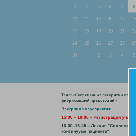
3
4
5
6
7
8
10
11
12
13
14
1
17
18
19
20
21
2
24
25
26
27
28
2
31
1
2
3
4
5
Тема: «Современные алгоритмы веден
фибрилляцией предсердий»
Программа мероприятия:
15:00 – 16:00 – Регистрация участ
16:00–16:45 – Лекция "Современн
континууме пациента"