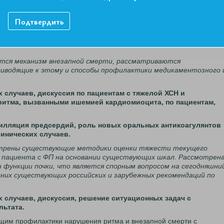
ются вопросы различных вариантов дислипидемического
идемии, возможности комбинаций внутри 8 групп
Подтвердить
есто и роль фибратов в повседневной практике.
 фундаментальное в лечении ХСН, вопросы применения ПНЖК",
ется механизм внезапной смерти, рассматриваются
риводящие к этому и способы профилактики медикаментозного 
их случаев, дискуссия по пациентам с тяжелой ХСН и
итма, вызванными ишемией кардиомиоцита, по пациентам,
брилляция предсердий, роль новых оральных антикоагулянтов
инических случаев.
мотрены существующие методики оценки тяжести текущего
а пациента с ФП на основании существующих шкал. Рассмотрен
и функции почки, что является спорным вопросом на сегодняшни
едних существующих российских и зарубежных рекомендаций по
их случаев, дискуссия, решение ситуационных задач с
льтата.
щим профилактики нарушения ритма и внезапной смерти с