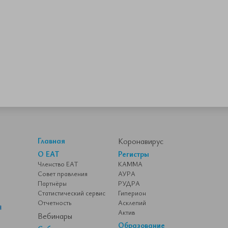
Главная
Коронавирус
О ЕАТ
Регистры
Членство ЕАТ
КАММА
Совет правления
АУРА
Партнёры
РУДРА
Статистический сервис
Гиперион
Отчетность
Асклепий
Актив
Вебинары
Образование