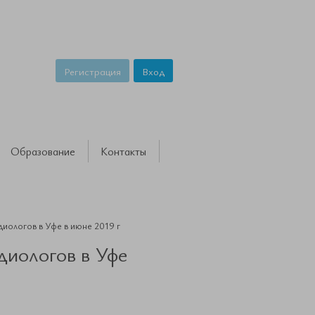
Регистрация
Вход
Образование
Контакты
диологов в Уфе в июне 2019 г
диологов в Уфе