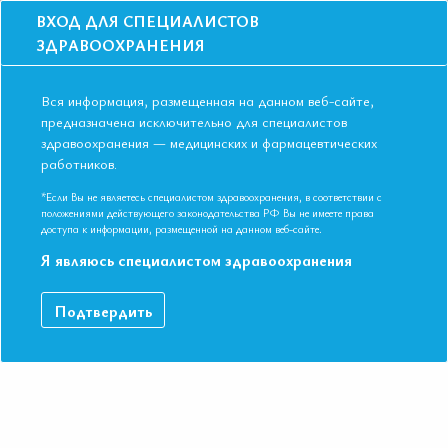
ВХОД ДЛЯ СПЕЦИАЛИСТОВ
ЗДРАВООХРАНЕНИЯ
Вся информация, размещенная на данном веб-сайте,
предназначена исключительно для специалистов
здравоохранения — медицинских и фармацевтических
работников.
Главная
События
Школы
Школа для терапевтов и кардиологов в Санкт-Петербурге в июне 201
*Если Вы не являетесь специалистом здравоохранения, в соответствии с
года
положениями действующего законодательства РФ Вы не имеете права
доступа к информации, размещенной на данном веб-сайте.
Школа для терапевтов и кардиологов в
Я являюсь специалистом здравоохранения
Санкт-Петербурге в июне 2019 года
Мероприятие прошло
Подтвердить
Специальности:
Кардиология, Общая врачебная практика
(семейная медицина), Терапия
Дата начала:
17.06.2019
Дата окончания:
17.06.2019
Время начала регистрации:
16:00