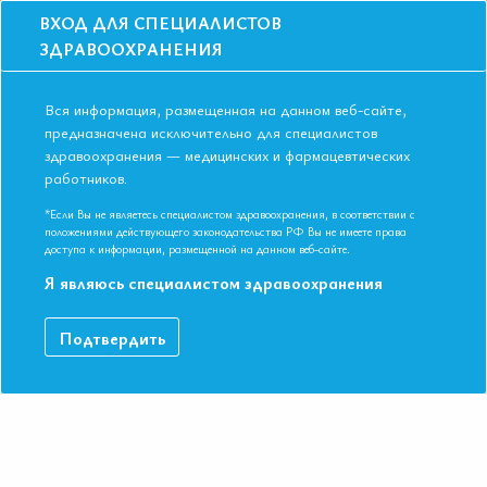
ВХОД ДЛЯ СПЕЦИАЛИСТОВ
ЗДРАВООХРАНЕНИЯ
Вся информация, размещенная на данном веб-сайте,
предназначена исключительно для специалистов
здравоохранения — медицинских и фармацевтических
работников.
Главная
События
Школы
Школа для терапевтов и кардиологов в Тюмени в сентябре 2019
*Если Вы не являетесь специалистом здравоохранения, в соответствии с
положениями действующего законодательства РФ Вы не имеете права
Школа для терапевтов и кардиологов в
доступа к информации, размещенной на данном веб-сайте.
Тюмени в сентябре 2019
Я являюсь специалистом здравоохранения
Мероприятие прошло
Подтвердить
Дата начала:
10.09.2019
Дата окончания:
10.09.2019
Время начала регистрации:
15:00
Город:
Тюмень
Адрес:
г. Тюмень, ул. 50 лет Октября, д.14, Отель "Mercure Тюмен