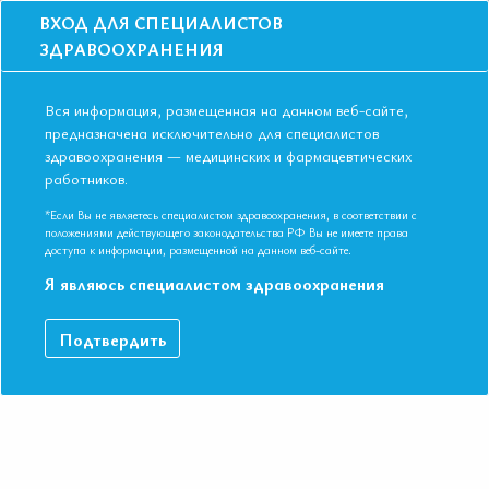
ВХОД ДЛЯ СПЕЦИАЛИСТОВ
ЗДРАВООХРАНЕНИЯ
Вся информация, размещенная на данном веб-сайте,
предназначена исключительно для специалистов
здравоохранения — медицинских и фармацевтических
работников.
Главная
События
Школы
Школа для терапевтов и эндокринологов в Перми в сентябре 2019
*Если Вы не являетесь специалистом здравоохранения, в соответствии с
положениями действующего законодательства РФ Вы не имеете права
Школа для терапевтов и
доступа к информации, размещенной на данном веб-сайте.
эндокринологов в Перми в сентябре
Я являюсь специалистом здравоохранения
2019
Подтвердить
Мероприятие прошло
Специальности:
Общая врачебная практика (семейная медицина
Терапия, Эндокринология
Дата начала:
12.09.2019
Дата окончания:
12.09.2019