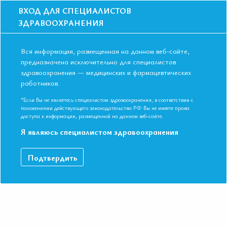
ВХОД ДЛЯ СПЕЦИАЛИСТОВ
ЗДРАВООХРАНЕНИЯ
Вся информация, размещенная на данном веб-сайте,
предназначена исключительно для специалистов
здравоохранения — медицинских и фармацевтических
работников.
Главная
События
Школы
Школа для терапевтов и кардиологов в Самаре в октябре 2019
*Если Вы не являетесь специалистом здравоохранения, в соответствии с
положениями действующего законодательства РФ Вы не имеете права
Школа для терапевтов и кардиологов в
доступа к информации, размещенной на данном веб-сайте.
Самаре в октябре 2019
Я являюсь специалистом здравоохранения
Мероприятие прошло
Подтвердить
Специальности:
Кардиология, Общая врачебная практика
(семейная медицина), Эндокринология
Дата начала:
25.10.2019
Дата окончания:
25.10.2019
Время начала регистрации:
15:00