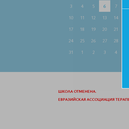
3
4
5
6
7
8
10
11
12
13
14
1
17
18
19
20
21
2
24
25
26
27
28
2
31
1
2
3
4
5
ШКОЛА ОТМЕНЕНА.
ЕВРАЗИЙСКАЯ АССОЦИАЦИЯ ТЕРАПЕ