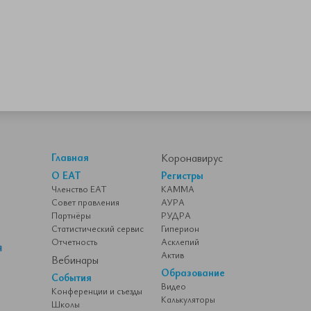
Главная
Коронавирус
О ЕАТ
Регистры
Членство ЕАТ
КАММА
Совет правления
АУРА
Партнёры
РУДРА
Статистический сервис
Гиперион
Отчетность
Асклепий
Актив
Вебинары
Образование
События
Видео
Конференции и съезды
Калькуляторы
Школы