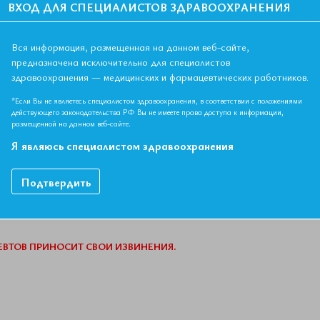
ВХОД ДЛЯ СПЕЦИАЛИСТОВ ЗДРАВООХРАНЕНИЯ
9
Мероприятие прошло
Дата начала:
07.11.2019
5
16
Вся информация, размещенная на данном веб-сайте,
Дата окончания:
07.11.2019
предназначена исключительно для специалистов
2
23
здравоохранения — медицинских и фармацевтических работников.
Время начала регистрации:
15:00
Город:
Оренбург
9
30
*Если Вы не являетесь специалистом здравоохранения, в соответствии с положениями
действующего законодательства РФ Вы не имеете права доступа к информации,
Адрес:
г. Оренбург, ул. Маршала Жукова, 26 конференц
размещенной на данном веб-сайте.
6
Garden Inn Orenburg"
Я являюсь специалистом здравоохранения
Контактная информация:
Рудь Анастасия, +7 (495) 70
manager@euat.ru
Подтвердить
ВТОВ ПРИНОСИТ СВОИ ИЗВИНЕНИЯ.