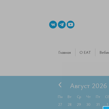
Главная
О ЕАТ
Веби
Август 2026
Пн
Вт
Ср
Чт
Пт
С
27
28
29
30
31
1