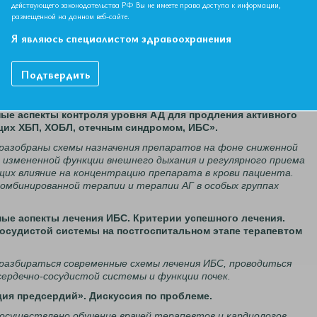
действующего законодательства РФ Вы не имеете права доступа к информации,
нные аспекты контроля факторов риска основных
размещенной на данном веб-сайте.
пациентов с высокой коморбидностью».
Я являюсь специалистом здравоохранения
 освещены вопросы диагностики ФР у лиц со стертым
пекты контроля уровня ЛПНП, общего ХС, уровня АД в
лекции подробно будут разобраны результаты СМАД, оценки
Подтвердить
 уровня потребления соли и нутрициологического статуса,
ентозной коррекции ФР.
нные аспекты контроля уровня АД для продления активного
щих ХБП, ХОБЛ, отечным синдромом, ИБС».
 разобраны схемы назначения препаратов на фоне сниженной
 измененной функции внешнего дыхания и регулярного приема
их влияние на концентрацию препарата в крови пациента.
омбинированной терапии и терапии АГ в особых группах
нные аспекты лечения ИБС. Критерии успешного лечения.
осудистой системы на постгоспитальном этапе терапевтом
 разбираться современные схемы лечения ИБС, проводиться
ердечно-сосудистой системы и функции почек.
яция предсердий». Дискуссия по проблеме.
 осуществлено обучение врачей терапевтов и кардиологов