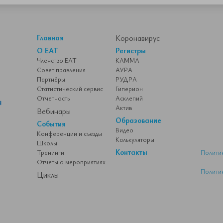
Главная
Коронавирус
О ЕАТ
Регистры
Членство ЕАТ
КАММА
Совет правления
АУРА
Партнёры
РУДРА
Статистический сервис
Гиперион
Отчетность
Асклепий
Актив
Вебинары
Образование
События
Видео
Конференции и съезды
Калькуляторы
Школы
Контакты
Тренинги
Полити
Отчеты о мероприятиях
Полити
Циклы