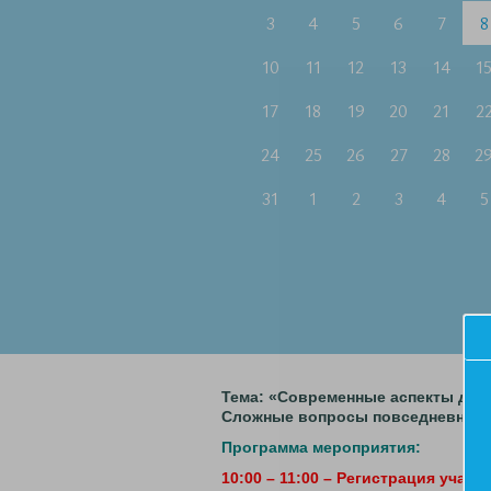
3
4
5
6
7
8
10
11
12
13
14
1
17
18
19
20
21
2
24
25
26
27
28
2
31
1
2
3
4
5
Тема: «Современные аспекты диа
Сложные вопросы повседневной п
Программа мероприятия:
10:00 – 11:00 – Регистрация учас