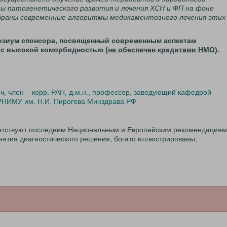
ы патогенетического развития и лечения ХСН и ФП на фоне
браны современные алгоритмы медикаментозного лечения этих
позиум спонсора, посвященный современным аспектам
 с высокой коморбидностью (
не обеспечен кредитами НМО
).
, член – корр. РАН, д.м.н., профессор, заведующий кафедрой
 РНИМУ им. Н.И. Пирогова Минздрава РФ
етствуют последним Национальным и Европейским рекомендациям
ятия диагностического решения, богато иллюстрированы,