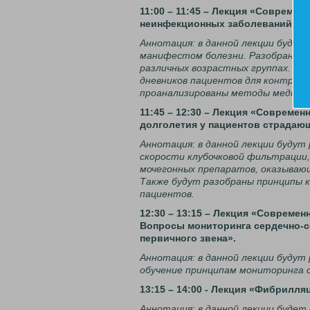
11:00 – 11:45 – Лекция «Совреме
неинфекционных заболеваний у 
Аннотация: в данной лекции будут
манифестом болезни. Разобраны ас
различных возрастных группах. В 
дневников пациентов для контроля
проанализированы методы медикам
11:45 – 12:30 – Лекция «Совреме
долголетия у пациентов страдаю
Аннотация: в данной лекции будут
скорости клубочковой фильтрации,
мочегонных препаратов, оказывающ
Также будут разобраны принципы к
пациентов.
12:30 – 13:15 – Лекция «Совреме
Вопросы мониторинга сердечно-с
первичного звена».
Аннотация: в данной лекции будут
обучение принципам мониторинга с
13:15 – 14:00 - Лекция «Фибрилл
Аннотация: в данной лекции будет