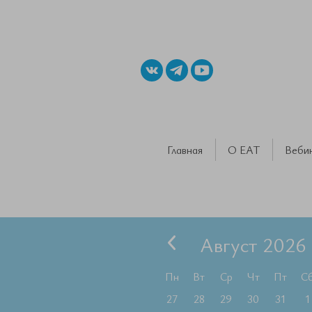
Главная
О ЕАТ
Веби
Август 2026
Пн
Вт
Ср
Чт
Пт
С
27
28
29
30
31
1