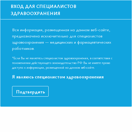
ВХОД ДЛЯ СПЕЦИАЛИСТОВ
ЗДРАВООХРАНЕНИЯ
Вся информация, размещенная на данном веб-сайте,
предназначена исключительно для специалистов
здравоохранения — медицинских и фармацевтических
работников.
Главная
События
Школы
Школа для терапевтов и кардиологов в Москве в ноябре 2019 года
*Если Вы не являетесь специалистом здравоохранения, в соответствии с
положениями действующего законодательства РФ Вы не имеете права
Школа для терапевтов и кардиологов в
доступа к информации, размещенной на данном веб-сайте.
Москве в ноябре 2019 года
Я являюсь специалистом здравоохранения
Мероприятие прошло
Подтвердить
Специальности:
Кардиология, Общая врачебная практика
(семейная медицина), Терапия
Дата начала:
15.11.2019
Дата окончания:
15.11.2019
Время начала регистрации:
16:00