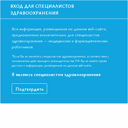
ВХОД ДЛЯ СПЕЦИАЛИСТОВ
ЗДРАВООХРАНЕНИЯ
Вся информация, размещенная на данном веб-сайте,
предназначена исключительно для специалистов
здравоохранения — медицинских и фармацевтических
работников.
Главная
События
Школы
Школа для терапевтов и кардиологов в Москве в мае 2019 года
*Если Вы не являетесь специалистом здравоохранения, в соответствии с
положениями действующего законодательства РФ Вы не имеете права
Школа для терапевтов и кардиологов в
доступа к информации, размещенной на данном веб-сайте.
Москве в мае 2019 года
Я являюсь специалистом здравоохранения
Мероприятие прошло
Подтвердить
Специальности:
Кардиология, Общая врачебная практика
(семейная медицина), Терапия
Дата начала:
25.05.2019
Дата окончания:
25.05.2019
Время начала регистрации:
10:00