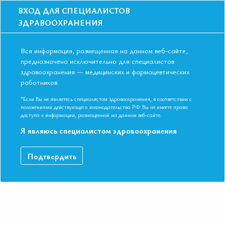
ВХОД ДЛЯ СПЕЦИАЛИСТОВ
ЗДРАВООХРАНЕНИЯ
Вся информация, размещенная на данном веб-сайте,
предназначена исключительно для специалистов
здравоохранения — медицинских и фармацевтических
работников.
Главная
События
Школы
Школа для терапевтов и кардиологов в Астрахани в мае 2019 года
*Если Вы не являетесь специалистом здравоохранения, в соответствии с
положениями действующего законодательства РФ Вы не имеете права
Школа для терапевтов и кардиологов в
доступа к информации, размещенной на данном веб-сайте.
Астрахани в мае 2019 года
Я являюсь специалистом здравоохранения
Мероприятие прошло
Подтвердить
Специальности:
Кардиология, Общая врачебная практика
(семейная медицина), Терапия
Дата начала:
22.05.2019
Дата окончания:
22.05.2019
Время начала регистрации:
14:00