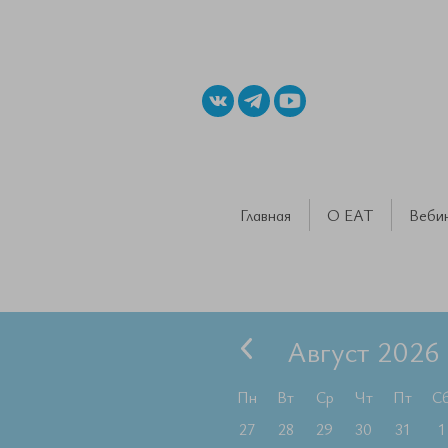
Главная
О ЕАТ
Веби
Август 2026
Пн
Вт
Ср
Чт
Пт
С
27
28
29
30
31
1