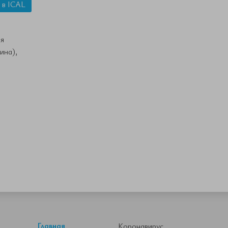
 в ICAL
я
ина),
Главная
Коронавирус