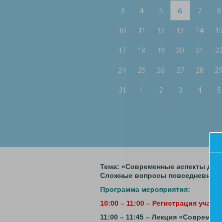
3
4
5
6
7
8
10
11
12
13
14
1
17
18
19
20
21
2
24
25
26
27
28
2
31
1
2
3
4
5
Тема: «Современные аспекты диа
Сложные вопросы повседневной п
Программа мероприятия:
10:00 – 11:00 – Регистрация участ
11:00 – 11:45 – Лекция «Совреме