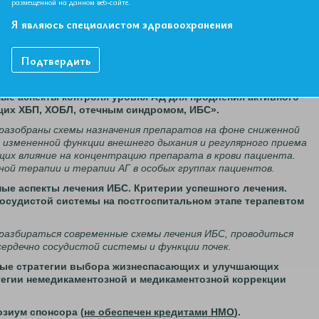
размещенной на данном веб-сайте.
ациентов с высокой коморбидностью».
Я являюсь специалистом здравоохранения
 освещены вопросы диагностики ФР у лиц со стертым
пекты контроля уровня ЛПНП, общего ХС, уровня АД в
лекции подробно будут разобраны результаты СМАД, оценки
Подтвердить
 уровня потребления соли и нутрициологического статуса.
ентозной коррекции ФР.
нные аспекты контроля уровня АД для продления активного
щих ХБП, ХОБЛ, отечным синдромом, ИБС».
 разобраны схемы назначения препаратов на фоне сниженной
 измененной функции внешнего дыхания и регулярного приема
их влияние на концентрацию препарата в крови пациента.
ой терапии и терапии АГ в особых группах пациентов.
нные аспекты лечения ИБС. Критерии успешного лечения.
осудистой системы на постгоспитальном этапе терапевтом
 разбираться современные схемы лечения ИБС, проводиться
ердечно сосудистой системы и функции почек.
енные стратегии выбора жизнеспасающих и улучшающих
тегии немедикаментозной и медикаментозной коррекции
озиум спонсора (
не обеспечен кредитами НМО
).