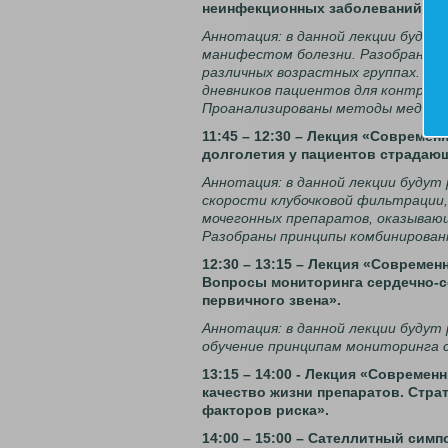
неинфекционных заболеваний у п
Аннотация: в данной лекции будут
манифестом болезни. Разобраны ас
различных возрастных группах. В 
дневников пациентов для контроля
Проанализированы методы медикам
11:45 – 12:30 – Лекция «Совреме
долголетия у пациентов страдаю
Аннотация: в данной лекции будут
скорости клубочковой фильтрации,
мочегонных препаратов, оказывающ
Разобраны принципы комбинированн
12:30 – 13:15 – Лекция «Совреме
Вопросы мониторинга сердечно-с
первичного звена».
Аннотация: в данной лекции будут
обучение принципам мониторинга с
13:15 – 14:00 - Лекция «Соврем
качество жизни препаратов. Стра
факторов риска».
14:00 – 15:00 – Сателлитный симп