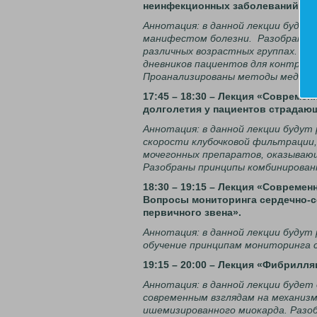
неинфекционных заболеваний у п
Аннотация: в данной лекции будут
манифестом болезни. Разобраны а
различных возрастных группах. В 
дневников пациентов для контроля
Проанализированы методы медикам
17:45 – 18:30 – Лекция «Совреме
долголетия у пациентов страдаю
Аннотация: в данной лекции будут
скорости клубочковой фильтрации,
мочегонных препаратов, оказываю
Разобраны принципы комбинированн
18:30 – 19:15 – Лекция «Совреме
Вопросы мониторинга сердечно-с
первичного звена».
Аннотация: в данной лекции будут
обучение принципам мониторинга с
19:15 – 20:00 – Лекция «Фибрилл
Аннотация: в данной лекции будет
современным взглядам на механизм
ишемизированного миокарда. Разо