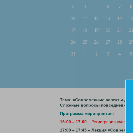
3
4
5
6
7
8
10
11
12
13
14
1
17
18
19
20
21
2
24
25
26
27
28
2
31
1
2
3
4
5
Тема: «Современные аспекты диа
Сложные вопросы повседневной п
Программа мероприятия:
16:00 – 17:00
– Регистрация участни
17:00 – 17:45 – Лекция «Совреме