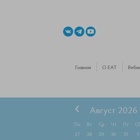
Главная
О ЕАТ
Веби
Август 2026
Пн
Вт
Ср
Чт
Пт
С
27
28
29
30
31
1