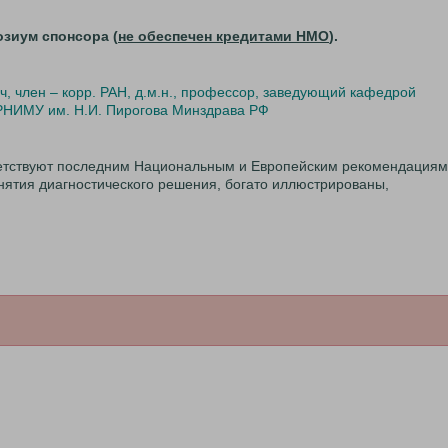
озиум спонсора (
не обеспечен кредитами НМО
).
, член – корр. РАН, д.м.н., профессор, заведующий кафедрой
 РНИМУ им. Н.И. Пирогова Минздрава РФ
етствуют последним Национальным и Европейским рекомендациям
ятия диагностического решения, богато иллюстрированы,