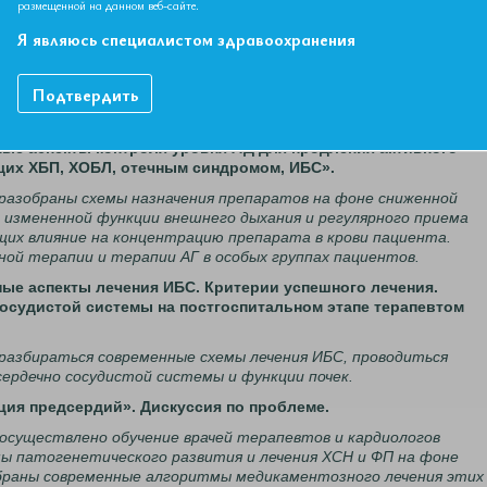
размещенной на данном веб-сайте.
ациентов с высокой коморбидностью».
Я являюсь специалистом здравоохранения
 освещены вопросы диагностики ФР у лиц со стертым
спекты контроля уровня ЛПНП, общего ХС, уровня АД в
лекции подробно будут разобраны результаты СМАД, оценки
Подтвердить
 уровня потребления соли и нутрициологического статуса.
ентозной коррекции ФР.
нные аспекты контроля уровня АД для продления активного
щих ХБП, ХОБЛ, отечным синдромом, ИБС».
 разобраны схемы назначения препаратов на фоне сниженной
 измененной функции внешнего дыхания и регулярного приема
щих влияние на концентрацию препарата в крови пациента.
ой терапии и терапии АГ в особых группах пациентов.
нные аспекты лечения ИБС. Критерии успешного лечения.
осудистой системы на постгоспитальном этапе терапевтом
 разбираться современные схемы лечения ИБС, проводиться
ердечно сосудистой системы и функции почек.
яция предсердий». Дискуссия по проблеме.
 осуществлено обучение врачей терапевтов и кардиологов
ы патогенетического развития и лечения ХСН и ФП на фоне
браны современные алгоритмы медикаментозного лечения этих