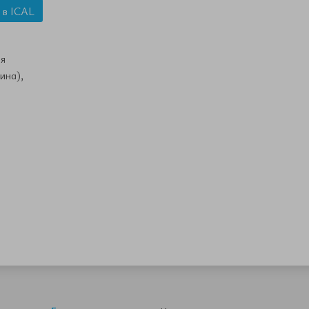
 в ICAL
я
ина),