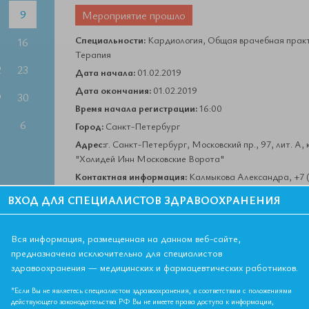
9
Мероприятие прошло
Специальности:
Кардиология, Общая врачебная практ
5
16
Терапия
2
23
Дата начала:
01.02.2019
Дата окончания:
01.02.2019
9
30
Время начала регистрации:
16:00
6
Город:
Санкт-Петербург
Адрес:
г. Санкт-Петербург, Московский пр., 97, лит. А,
"Холидей Инн Московские Ворота"
Контактная информация:
Калмыкова Александра, +7 (4
72-51, office@euat.ru
ВХОД ДЛЯ СПЕЦИАЛИСТОВ ЗДРАВООХРАНЕНИЯ
гностики и лечения пациентов с высокой коморбидностью.
Вся информация, размещенная на данном веб-сайте,
рактики терапевта и кардиолога»
предназначена исключительно для специалистов
здравоохранения — медицинских и фармацевтических работников.
ков
*Если Вы не являетесь специалистом здравоохранения, в соответствии с положениями
действующего законодательства РФ Вы не имеете права доступа к информации,
нные аспекта контроля факторов риска основных