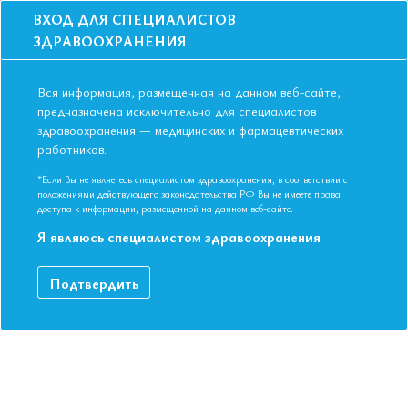
ВХОД ДЛЯ СПЕЦИАЛИСТОВ
ЗДРАВООХРАНЕНИЯ
Вся информация, размещенная на данном веб-сайте,
предназначена исключительно для специалистов
здравоохранения — медицинских и фармацевтических
работников.
Главная
События
Школы
Школа для терапевтов и кардиологов в Москве в апреле 2019 года
*Если Вы не являетесь специалистом здравоохранения, в соответствии с
положениями действующего законодательства РФ Вы не имеете права
Школа для терапевтов и кардиологов в
доступа к информации, размещенной на данном веб-сайте.
Москве в апреле 2019 года
Я являюсь специалистом здравоохранения
Мероприятие прошло
Подтвердить
Специальности:
Кардиология, Общая врачебная практика
(семейная медицина), Терапия, Эндокринология
Дата начала:
17.04.2019
Дата окончания:
17.04.2019
Время начала регистрации:
16:00