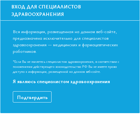
ВХОД ДЛЯ СПЕЦИАЛИСТОВ
ЗДРАВООХРАНЕНИЯ
Вся информация, размещенная на данном веб-сайте,
предназначена исключительно для специалистов
здравоохранения — медицинских и фармацевтических
работников.
Главная
События
Школы
Школа для терапевтов и кардиологов в Санкт-Петербурге в апреле
*Если Вы не являетесь специалистом здравоохранения, в соответствии с
2019 г
положениями действующего законодательства РФ Вы не имеете права
доступа к информации, размещенной на данном веб-сайте.
Школа для терапевтов и кардиологов в
Я являюсь специалистом здравоохранения
Санкт-Петербурге в апреле 2019 г
Мероприятие прошло
Подтвердить
Специальности:
Кардиология, Общая врачебная практика
(семейная медицина), Терапия, Эндокринология
Дата начала:
15.04.2019
Дата окончания:
15.04.2019
Время начала регистрации:
16:00