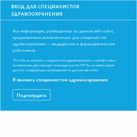
ВХОД ДЛЯ СПЕЦИАЛИСТОВ
ЗДРАВООХРАНЕНИЯ
Вся информация, размещенная на данном веб-сайте,
предназначена исключительно для специалистов
здравоохранения — медицинских и фармацевтических
работников.
Главная
События
Школы
Школа для терапевтов и кардиологов в Москве в апреле 2017 года.
*Если Вы не являетесь специалистом здравоохранения, в соответствии с
Коморбидность
положениями действующего законодательства РФ Вы не имеете права
доступа к информации, размещенной на данном веб-сайте.
Школа для терапевтов и кардиологов в
Я являюсь специалистом здравоохранения
Москве в апреле 2017 года.
Коморбидность
Подтвердить
Мероприятие прошло
Дата начала:
22.04.2017
Дата окончания:
22.04.2017
Время начала регистрации:
10:30
Город:
Москва