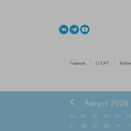
Главная
О ЕАТ
Веби
Август 2026
Пн
Вт
Ср
Чт
Пт
С
27
28
29
30
31
1