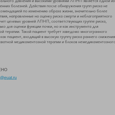
ального давления и высокими уровнями ЛПНП является одной из
ренних болезней. Действия после обнаружения групп риска не
комендацией по изменению образа жизни, значительно более
вия, направленные на оценку риска смерти и неблагоприятного
счет целевых уровней ЛПНП, соответствующих группе риска,
ко для оценки функции почки, но и как инструмента для
й терапии. Такой пациент требует заведомо многогранного
как пациент, входящий в высокую группу риска раннего снижения
декватной медикаментозной терапии и блоков немедикаментозног
ЕНО
@
euat
.
ru