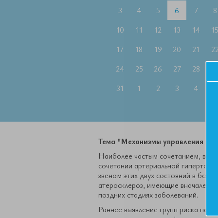
3
4
5
6
7
8
10
11
12
13
14
1
17
18
19
20
21
2
24
25
26
27
28
2
31
1
2
3
4
5
Тема "Механизмы управления рис
Наиболее частым сочетанием, в та
сочетании артериальной гипертони
звеном этих двух состояний в больш
атеросклероз, имеющие вначале сх
поздних стадиях заболеваний.
Раннее выявление групп риска паци