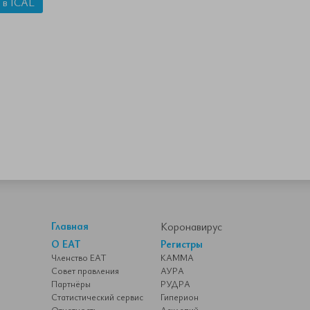
 в ICAL
Главная
Коронавирус
О ЕАТ
Регистры
Членство ЕАТ
КАММА
Совет правления
АУРА
Партнёры
РУДРА
Статистический сервис
Гиперион