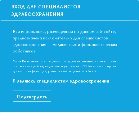
ВХОД ДЛЯ СПЕЦИАЛИСТОВ
ЗДРАВООХРАНЕНИЯ
Вся информация, размещенная на данном веб-сайте,
предназначена исключительно для специалистов
здравоохранения — медицинских и фармацевтических
работников.
Главная
События
Школы
Школа для терапевтов и кардиологов в Красноярске в ноябре 2019
*Если Вы не являетесь специалистом здравоохранения, в соответствии с
года
положениями действующего законодательства РФ Вы не имеете права
доступа к информации, размещенной на данном веб-сайте.
Школа для терапевтов и кардиологов в
Я являюсь специалистом здравоохранения
Красноярске в ноябре 2019 года
Мероприятие прошло
Подтвердить
Специальности:
Кардиология, Общая врачебная практика
(семейная медицина), Терапия
Дата начала:
28.11.2019
Дата окончания:
28.11.2019
Время начала регистрации:
16:00