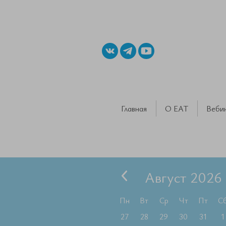
Главная
О ЕАТ
Веби
Август 2026
Пн
Вт
Ср
Чт
Пт
С
27
28
29
30
31
1