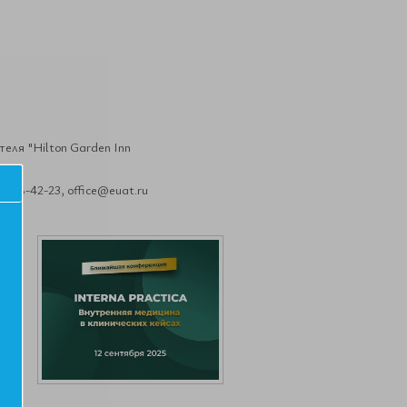
теля "Hilton Garden Inn
708-42-23, office@euat.ru
й».
ает
ого
вой
в с
шее
тся