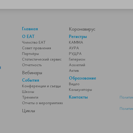
Главная
Коронавирус
О ЕАТ
Регистры
Членство ЕАТ
КАММА
Совет правления
АУРА
Партнёры
РУДРА
Статистический сервис
Гиперион
Отчетность
Асклепий
Актив
Вебинары
Образование
События
Видео
Конференции и съезды
Калькуляторы
Школы
Контакты
Тренинги
Полити
Отчеты о мероприятиях
Полити
Циклы