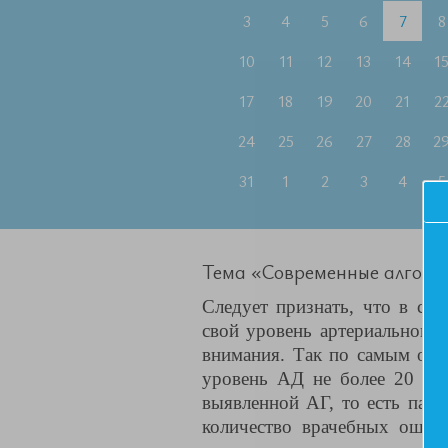
3
4
5
6
7
8
10
11
12
13
14
1
17
18
19
20
21
2
24
25
26
27
28
2
31
1
2
3
4
5
Тема «Современные алгорит
Следует признать, что в сов
свой уровень артериального 
внимания. Так по самым оп
уровень АД не более 20 -22
выявленной АГ, то есть пац
количество врачебных ошибо