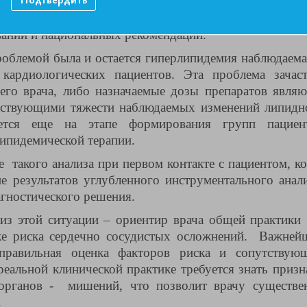
но проведенной оценки риска сердечно сосудис
 и выбора гипотензивных препаратов не основанного
ваний и национальных рекомендаций.
облемой была и остается гиперлипидемия наблюдаема
кардиологических пациентов. Эта проблема зачас
его врача, либо назначаемые дозы препаратов являю
тствующими тяжести наблюдаемых изменений липидн
ется еще на этапе формирования групп пациен
ипидемической терапии.
такого анализа при первом контакте с пациентом, ко
е результатов углубленного инструментального анали
гностического решения.
из этой ситуации – ориентир врача общей практики
ке риска сердечно сосудистых осложнений. Важней
 правильная оценка факторов риска и сопутствую
реальной клинической практике требуется знать призн
органов - мишений, что позволит врачу существе
.