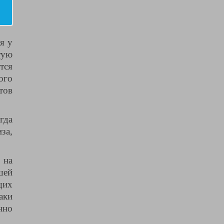
тых
 на
я у
тую
тся
ого
тов
гда
за,
 на
шей
щих
аки
нно