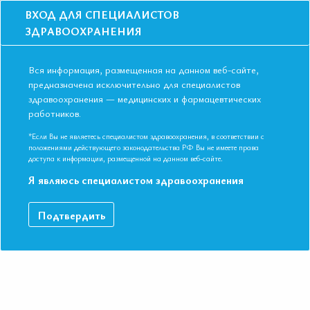
ВХОД ДЛЯ СПЕЦИАЛИСТОВ
ЗДРАВООХРАНЕНИЯ
Вся информация, размещенная на данном веб-сайте,
предназначена исключительно для специалистов
здравоохранения — медицинских и фармацевтических
работников.
Главная
События
Школы
Школа для терапевтов и кардиологов в Иваново в апреле 2017 года.
*Если Вы не являетесь специалистом здравоохранения, в соответствии с
Коморбидность
положениями действующего законодательства РФ Вы не имеете права
доступа к информации, размещенной на данном веб-сайте.
Школа для терапевтов и кардиологов в
Я являюсь специалистом здравоохранения
Иваново в апреле 2017 года.
Коморбидность
Подтвердить
Мероприятие прошло
Дата начала:
05.04.2017
Дата окончания:
05.04.2017
Время начала регистрации:
15:15
Город:
Иваново