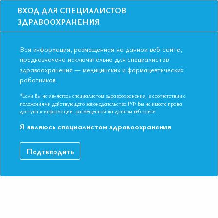
ВХОД ДЛЯ СПЕЦИАЛИСТОВ
ЗДРАВООХРАНЕНИЯ
Вся информация, размещенная на данном веб-сайте,
предназначена исключительно для специалистов
здравоохранения — медицинских и фармацевтических
работников.
Главная
События
Школы
Школа для терапевтов и кардиологов в Краснодаре в марте 2018.
*Если Вы не являетесь специалистом здравоохранения, в соответствии с
положениями действующего законодательства РФ Вы не имеете права
Школа для терапевтов и кардиологов в
доступа к информации, размещенной на данном веб-сайте.
Краснодаре в марте 2018.
Я являюсь специалистом здравоохранения
Мероприятие прошло
Подтвердить
Дата начала:
03.03.2018
Дата окончания:
03.03.2018
Время начала регистрации:
10:00
Город:
Краснодар
Адрес:
г. Краснодар, Ул. Красная 109, конференц-зал гостиницы