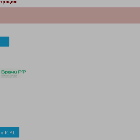
трация:
 в ICAL