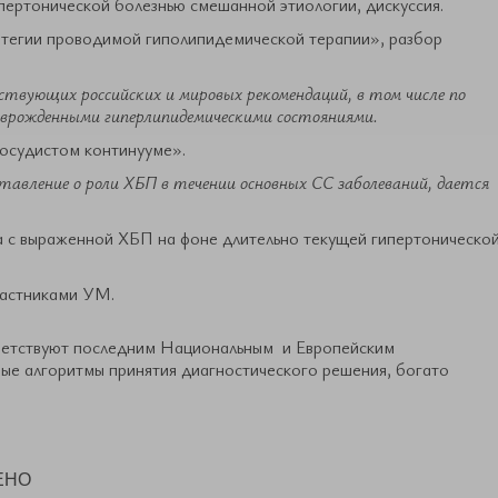
пертонической болезнью смешанной этиологии, дискуссия.
атегии проводимой гиполипидемической терапии», разбор
ствующих российских и мировых рекомендаций, в том числе по
 врожденными гиперлипидемическими состояниями.
сосудистом континууме».
тавление о роли ХБП в течении основных СС заболеваний, дается
а с выраженной ХБП на фоне длительно текущей гипертоническо
частниками УМ.
ветствуют последним Национальным и Европейским
е алгоритмы принятия диагностического решения, богато
ЕНО