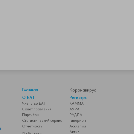
Главная
Коронавирус
О ЕАТ
Регистры
Членство ЕАТ
КАММА
Совет правления
АУРА
Партнёры
РУДРА
Статистический сервис
Гиперион
Отчетность
Асклепий
Актив
Вебинары