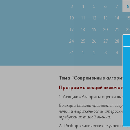
3
4
5
6
7
8
10
11
12
13
14
1
17
18
19
20
21
2
24
25
26
27
28
2
31
1
2
3
4
5
Тема "Современные алгоритмы 
Программа лекций включает в 
1. Лекция: «Алгоритм оценки выраж
В лекции рассматриваются совреме
почки и выраженности атеросклерот
требующих такой оценки.
2. Разбор клинических случаев пац