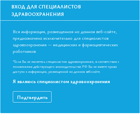
ВХОД ДЛЯ СПЕЦИАЛИСТОВ
ЗДРАВООХРАНЕНИЯ
Вся информация, размещенная на данном веб-сайте,
предназначена исключительно для специалистов
здравоохранения — медицинских и фармацевтических
работников.
Главная
События
Школы
Школа для терапевтов и кардиологов в Казани в апреле 2019
*Если Вы не являетесь специалистом здравоохранения, в соответствии с
положениями действующего законодательства РФ Вы не имеете права
Школа для терапевтов и кардиологов в
доступа к информации, размещенной на данном веб-сайте.
Казани в апреле 2019
Я являюсь специалистом здравоохранения
Мероприятие прошло
Подтвердить
Специальности:
Кардиология, Общая врачебная практика
(семейная медицина), Терапия
Дата начала:
12.04.2019
Дата окончания:
12.04.2019
Время начала регистрации:
15:00