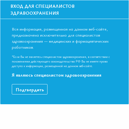
ВХОД ДЛЯ СПЕЦИАЛИСТОВ
ЗДРАВООХРАНЕНИЯ
Вся информация, размещенная на данном веб-сайте,
предназначена исключительно для специалистов
здравоохранения — медицинских и фармацевтических
работников.
Главная
События
Школы
Школа для терапевтов и кардиологов в Белгороде в мае 2019
*Если Вы не являетесь специалистом здравоохранения, в соответствии с
положениями действующего законодательства РФ Вы не имеете права
Школа для терапевтов и кардиологов в
доступа к информации, размещенной на данном веб-сайте.
Белгороде в мае 2019
Я являюсь специалистом здравоохранения
Мероприятие прошло
Подтвердить
Специальности:
Кардиология, Общая врачебная практика
(семейная медицина), Терапия
Дата начала:
27.05.2019
Дата окончания:
27.05.2019
Время начала регистрации:
16:00