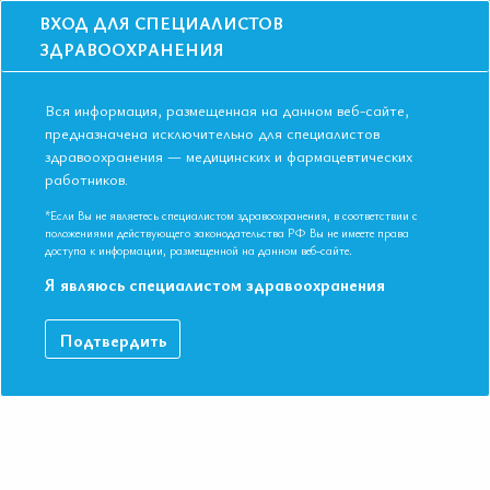
ВХОД ДЛЯ СПЕЦИАЛИСТОВ
ЗДРАВООХРАНЕНИЯ
Вся информация, размещенная на данном веб-сайте,
предназначена исключительно для специалистов
здравоохранения — медицинских и фармацевтических
работников.
Главная
События
Школы
Школа для терапевтов и кардиологов в Саратове в мае 2017 года.
*Если Вы не являетесь специалистом здравоохранения, в соответствии с
Коморбидность
положениями действующего законодательства РФ Вы не имеете права
доступа к информации, размещенной на данном веб-сайте.
Школа для терапевтов и кардиологов в
Я являюсь специалистом здравоохранения
Саратове в мае 2017 года.
Коморбидность
Подтвердить
Мероприятие прошло
Дата начала:
31.05.2017
Дата окончания:
31.05.2017
Время начала регистрации:
17:00
Город:
Саратов