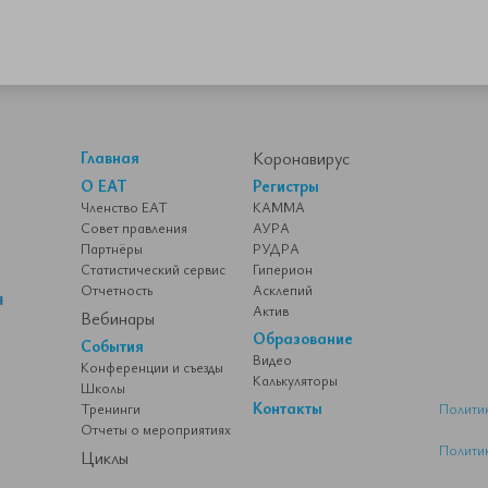
Главная
Коронавирус
О ЕАТ
Регистры
Членство ЕАТ
КАММА
Совет правления
АУРА
Партнёры
РУДРА
Статистический сервис
Гиперион
Отчетность
Асклепий
Актив
Вебинары
Образование
События
Видео
Конференции и съезды
Калькуляторы
Школы
Контакты
Тренинги
Полити
Отчеты о мероприятиях
Полити
Циклы