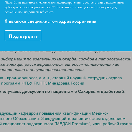
*Если Вы не являетесь специалистом здравоохранения, в соответствии с положениями
действующего законодательства РФ Вы не имеете права доступа к информации,
размещенной на данном веб-сайте.
тся актуальные вопросы диагностики и лечения сахарного
х международных алгоритмов и рекомендаций.
Я являюсь специалистом здравоохранения
вич - заведующий кафедрой повышения квалификации Медико-
льного Образования. Заведующий терапевтическим отделением.
Подтвердить
ый специалист-эндокринолог “МЕДСИ Premium”,
член рабочей групп
дный пациент с сахарным диабетом. Взгляд кардиолога».
 информация по вовлечению миокарда, сосудов в патологический
кже в лекции рассматриваются: гиперсимпатикотония как
гипертензии и инсулинорезистентности.
- врач-кардиолог, д.м.н., старший научный сотрудник отдела
х программ ФГБУ РКНПК Минздрава России
их случаев, дискуссия по пациентам с Сахарным диабетом 2
ведующий кафедрой повышения квалификации Медико-
льного Образования. Заведующий терапевтическим отделением.
ый специалист-эндокринолог “МЕДСИ Premium”,
член рабочей групп