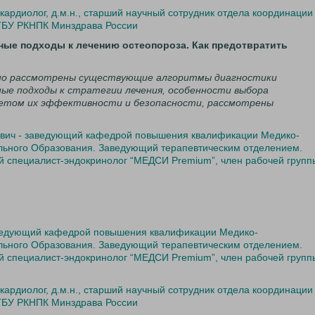
ардиолог, д.м.н., старший научный сотрудник отдела координации
ГБУ РКНПК Минздрава России
вные подходы к лечению остеопороза. Как предотвратить
бно рассмотрены существующие алгоритмы диагностики
ые подходы к стратегии лечения, особенности выбора
четом их эффективности и безопасности, рассмотрены
вич - заведующий кафедрой повышения квалификации Медико-
льного Образования. Заведующий терапевтическим отделением.
ый специалист-эндокринолог “МЕДСИ Premium”,
член рабочей групп
ведующий кафедрой повышения квалификации Медико-
льного Образования. Заведующий терапевтическим отделением.
ый специалист-эндокринолог “МЕДСИ Premium”,
член рабочей групп
ардиолог, д.м.н., старший научный сотрудник отдела координации
ГБУ РКНПК Минздрава России