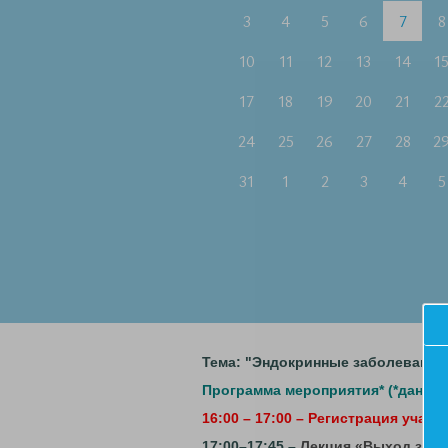
3
4
5
6
7
8
10
11
12
13
14
1
17
18
19
20
21
2
24
25
26
27
28
2
31
1
2
3
4
5
Тема: "Эндокринные заболевания 
Программа мероприятия
*
(*данно
16:00 – 17:00 – Регистрация участ
17:00–17:45 –
Лекция «Выход за р