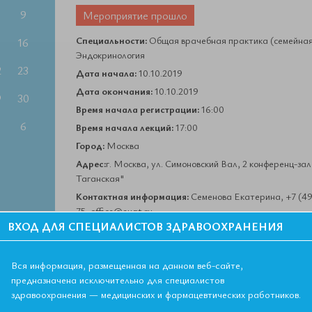
9
Мероприятие прошло
Специальности:
Общая врачебная практика (семейная
5
16
Эндокринология
2
23
Дата начала:
10.10.2019
Дата окончания:
10.10.2019
9
30
Время начала регистрации:
16:00
6
Время начала лекций:
17:00
Город:
Москва
Адрес:
г. Москва, ул. Симоновский Вал, 2 конференц-за
Таганская"
Контактная информация:
Семенова Екатерина, +7 (495
75, office@euat.ru
ВХОД ДЛЯ СПЕЦИАЛИСТОВ ЗДРАВООХРАНЕНИЯ
в терапевтической практике”
Вся информация, размещенная на данном веб-сайте,
е мероприятие не обеспечено кредитами НМО)
:
предназначена исключительно для специалистов
ников.
здравоохранения — медицинских и фармацевтических работников.
амки глюкозоцентрической концепции. Новые тренды в