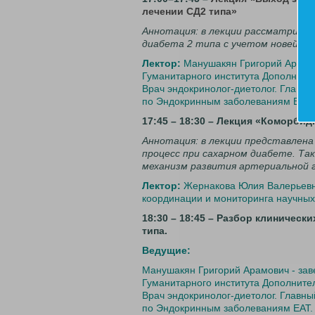
лечении СД2 типа»
Аннотация: в лекции рассматриваю
диабета 2 типа с учетом новейши
Лектор:
Манушакян Григорий Арамо
Гуманитарного института Дополните
Врач эндокринолог-диетолог. Главн
по Эндокринным заболеваниям ЕАТ.
17:45 – 18:30 – Лекция «Коморби
Аннотация: в лекции представлена
процесс при сахарном диабете. Та
механизм развития артериальной 
Лектор:
Жернакова Юлия Валерьевна 
координации и мониторинга научны
18:30 – 18:45 – Разбор клиническ
типа.
Ведущие:
Манушакян Григорий Арамович - за
Гуманитарного института Дополните
Врач эндокринолог-диетолог. Главн
по Эндокринным заболеваниям ЕАТ.