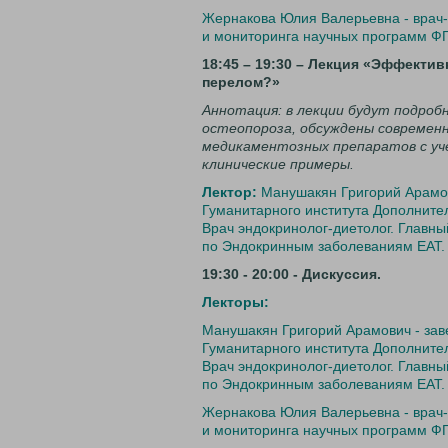
Жернакова Юлия Валерьевна - врач-к
и мониторинга научных программ Ф
18:45 – 19:30 – Лекция «Эффекти
перелом?»
Аннотация: в лекции будут подро
остеопороза, обсуждены современн
медикаментозных препаратов с у
клинические примеры.
Лектор:
Манушакян Григорий Арамо
Гуманитарного института Дополните
Врач эндокринолог-диетолог. Главн
по Эндокринным заболеваниям ЕАТ.
19:30 - 20:00 - Дискуссия.
Лекторы:
Манушакян Григорий Арамович - за
Гуманитарного института Дополните
Врач эндокринолог-диетолог. Главн
по Эндокринным заболеваниям ЕАТ.
Жернакова Юлия Валерьевна - врач-к
и мониторинга научных программ Ф