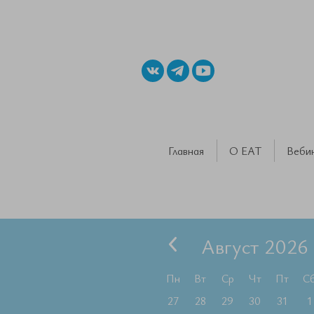
Главная
О ЕАТ
Веби
Август 2026
Пн
Вт
Ср
Чт
Пт
С
27
28
29
30
31
1