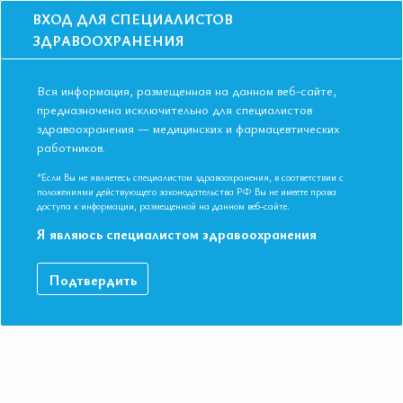
ВХОД ДЛЯ СПЕЦИАЛИСТОВ
ЗДРАВООХРАНЕНИЯ
Вся информация, размещенная на данном веб-сайте,
предназначена исключительно для специалистов
здравоохранения — медицинских и фармацевтических
работников.
Главная
События
Школы
Онлайн-школа: Теория и практика в ведении пациента высокого
*Если Вы не являетесь специалистом здравоохранения, в соответствии с
сердечно-сосудистого риска
положениями действующего законодательства РФ Вы не имеете права
доступа к информации, размещенной на данном веб-сайте.
Онлайн-школа: Теория и практика в
Я являюсь специалистом здравоохранения
ведении пациента высокого сердечно-
сосудистого риска
Подтвердить
Мероприятие прошло
Дата начала:
29.11.2022
Дата окончания:
29.11.2022
Время начала лекций:
17:00 - 19:30
Город:
ОНЛАЙН ФОРМАТ