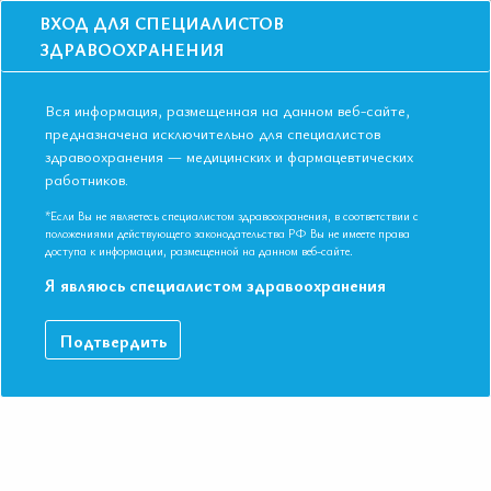
ВХОД ДЛЯ СПЕЦИАЛИСТОВ
ЗДРАВООХРАНЕНИЯ
Вся информация, размещенная на данном веб-сайте,
предназначена исключительно для специалистов
здравоохранения — медицинских и фармацевтических
работников.
Главная
События
Школы
Онлайн-школа Стандартизированный подход к ведению пациентов с
*Если Вы не являетесь специалистом здравоохранения, в соответствии с
ИМП. Тактика врача интерниста
положениями действующего законодательства РФ Вы не имеете права
доступа к информации, размещенной на данном веб-сайте.
Онлайн-школа Стандартизированный
Я являюсь специалистом здравоохранения
подход к ведению пациентов с ИМП.
Тактика врача интерниста
Подтвердить
Мероприятие прошло
Дата начала:
06.12.2022
Дата окончания:
06.12.2022
Время начала лекций:
17:00 - 18:15
Город:
ОНЛАЙН ФОРМАТ