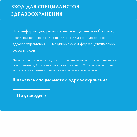
ВХОД ДЛЯ СПЕЦИАЛИСТОВ
ЗДРАВООХРАНЕНИЯ
Вся информация, размещенная на данном веб-сайте,
предназначена исключительно для специалистов
здравоохранения — медицинских и фармацевтических
работников.
Главная
События
Школы
Онлайн школа: Соматическое и сексуальное здоровье женщин
*Если Вы не являетесь специалистом здравоохранения, в соответствии с
положениями действующего законодательства РФ Вы не имеете права
Онлайн школа: Соматическое и
доступа к информации, размещенной на данном веб-сайте.
сексуальное здоровье женщин
Я являюсь специалистом здравоохранения
Мероприятие прошло
Подтвердить
Дата начала:
13.03.2024
Дата окончания:
13.03.2024
Время начала лекций:
17:00 - 19:45
Город:
ОНЛАЙН ФОРМАТ
Контактная информация:
+7 495 708 42 23