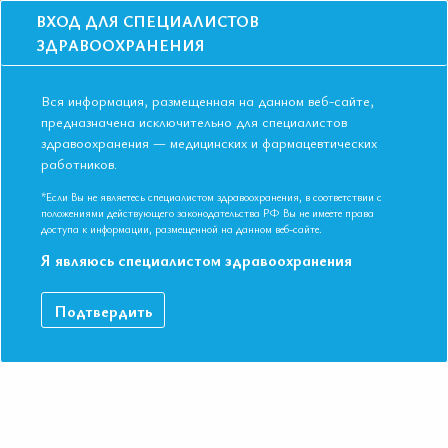
ВХОД ДЛЯ СПЕЦИАЛИСТОВ
ЗДРАВООХРАНЕНИЯ
Вся информация, размещенная на данном веб-сайте,
предназначена исключительно для специалистов
здравоохранения — медицинских и фармацевтических
работников.
Главная
События
Школы
Онлайн школа: Соматическое и сексуальное здоровье женщин 40+
*Если Вы не являетесь специалистом здравоохранения, в соответствии с
положениями действующего законодательства РФ Вы не имеете права
Онлайн школа: Соматическое и
доступа к информации, размещенной на данном веб-сайте.
сексуальное здоровье женщин 40+
Я являюсь специалистом здравоохранения
Мероприятие прошло
Подтвердить
Дата начала:
18.03.2024
Дата окончания:
18.03.2024
Время начала лекций:
17:00 - 19:45
Город:
ОНЛАЙН ФОРМАТ
Контактная информация:
+7 495 708 42 23