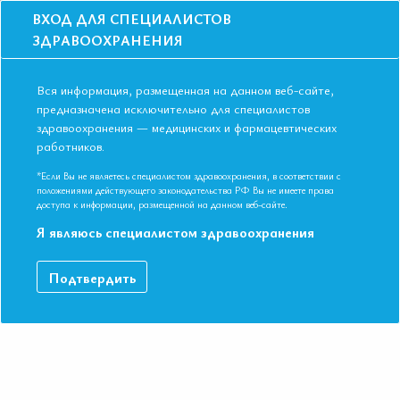
ВХОД ДЛЯ СПЕЦИАЛИСТОВ
ЗДРАВООХРАНЕНИЯ
Вся информация, размещенная на данном веб-сайте,
предназначена исключительно для специалистов
здравоохранения — медицинских и фармацевтических
работников.
Главная
События
Школы
Онлайн-школа: Смертельная гонка в терапии дислипидемий
*Если Вы не являетесь специалистом здравоохранения, в соответствии с
положениями действующего законодательства РФ Вы не имеете права
Онлайн-школа: Смертельная гонка в
доступа к информации, размещенной на данном веб-сайте.
терапии дислипидемий
Я являюсь специалистом здравоохранения
Мероприятие прошло
Подтвердить
Дата начала:
08.12.2022
Дата окончания:
08.12.2022
Время начала лекций:
17:00 - 19:30
Город:
ОНЛАЙН ФОРМАТ
Контактная информация:
+7 495 708 42 23